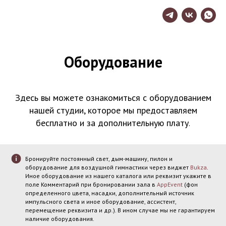
Оборудование
Здесь вы можете ознакомиться с оборудованием
нашей студии, которое мы предоставляем
бесплатно и за дополнительную плату
.
Бронируйте постоянный свет, дым-машину, пилон и
оборудование для воздушной гимнастики через виджет
Bukza
.
Иное оборудование из нашего каталога или реквизит укажите в
поле Комментарий при бронировании зала в
AppEvent
(фон
определенного цвета, насадки, дополнительный источник
импульсного света и иное оборудование, ассистент,
перемещение реквизита и др.). В ином случае мы не гарантируем
наличие оборудования.